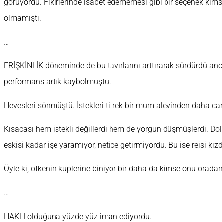
görüyordu. Fikirlerinde isabet edememesi gibi bir seçenek kims
olmamıştı.
…
ERİŞKİNLİK döneminde de bu tavırlarını arttırarak sürdürdü anc
performans artık kaybolmuştu.
Hevesleri sönmüştü. İstekleri titrek bir mum alevinden daha ca
Kısacası hem istekli değillerdi hem de yorgun düşmüşlerdi. Dol
eskisi kadar işe yaramıyor, netice getirmiyordu. Bu ise reisi kızd
Öyle ki, öfkenin küplerine biniyor bir daha da kimse onu orada
…
HAKLI olduğuna yüzde yüz iman ediyordu.