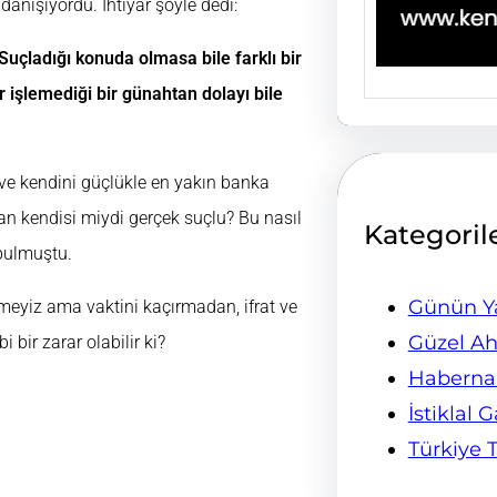
anışıyordu. İhtiyar şöyle dedi:
Suçladığı konuda olmasa bile farklı bir
 işlemediği bir günahtan dolayı bile
 ve kendini güçlükle en yakın banka
an kendisi miydi gerçek suçlu? Bu nasıl
Kategoril
 bulmuştu.
Günün Ya
eyiz ama vaktini kaçırmadan, ifrat ve
Güzel Ah
bir zarar olabilir ki?
Habern
İstiklal 
Türkiye 