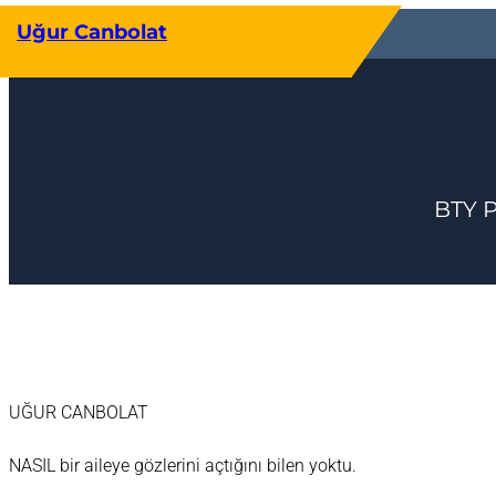
İçeriğe
Uğur Canbolat
geç
BTY 
UĞUR CANBOLAT
NASIL bir aileye gözlerini açtığını bilen yoktu.