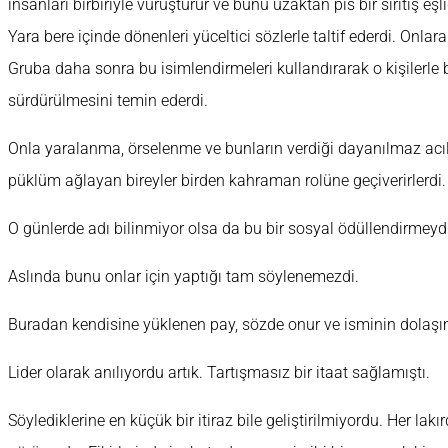
insanları birbiriyle vuruşturur ve bunu uzaktan pis bir sırıtış eş
Yara bere içinde dönenleri yüceltici sözlerle taltif ederdi. Onla
Gruba daha sonra bu isimlendirmeleri kullandırarak o kişilerle
sürdürülmesini temin ederdi.
Onla yaralanma, örselenme ve bunların verdiği dayanılmaz acıla
püklüm ağlayan bireyler birden kahraman rolüne geçiverirlerdi.
O günlerde adı bilinmiyor olsa da bu bir sosyal ödüllendirmeydi
Aslında bunu onlar için yaptığı tam söylenemezdi.
Buradan kendisine yüklenen pay, sözde onur ve isminin dolaşım
Lider olarak anılıyordu artık. Tartışmasız bir itaat sağlamıştı.
Söylediklerine en küçük bir itiraz bile geliştirilmiyordu. Her la