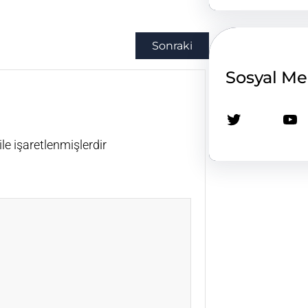
Sonraki
Sosyal M
Twitter
YouTube
ile işaretlenmişlerdir