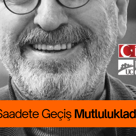
ete Geçiş
lukladır
 CANBOLAT
RALIK boyumuzu
rdu. Günlük
asını çıkarmak
asat…