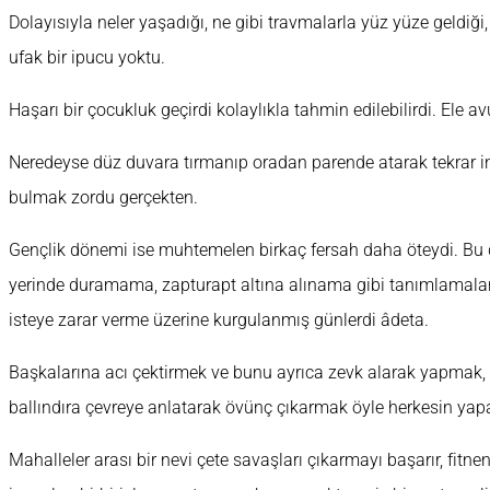
Dolayısıyla neler yaşadığı, ne gibi travmalarla yüz yüze geldiği,
ufak bir ipucu yoktu.
Haşarı bir çocukluk geçirdi kolaylıkla tahmin edilebilirdi. Ele 
Neredeyse düz duvara tırmanıp oradan parende atarak tekrar ine
bulmak zordu gerçekten.
Gençlik dönemi ise muhtemelen birkaç fersah daha öteydi. Bu def
yerinde duramama, zapturapt altına alınama gibi tanımlamalarla
isteye zarar verme üzerine kurgulanmış günlerdi âdeta.
Başkalarına acı çektirmek ve bunu ayrıca zevk alarak yapmak, 
ballındıra çevreye anlatarak övünç çıkarmak öyle herkesin yapa
Mahalleler arası bir nevi çete savaşları çıkarmayı başarır, fitne