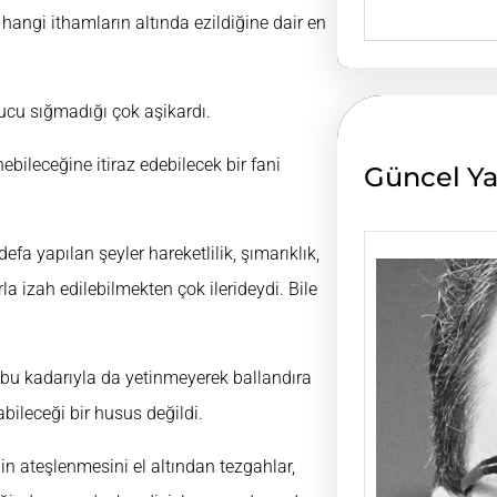
e
 hangi ithamların altında ezildiğine dair en
a
r
c
h
avucu sığmadığı çok aşikardı.
bileceğine itiraz edebilecek bir fani
Güncel Ya
a yapılan şeyler hareketlilik, şımarıklık,
 izah edilebilmekten çok ilerideydi. Bile
bu kadarıyla da yetinmeyerek ballandıra
bileceği bir husus değildi.
nin ateşlenmesini el altından tezgahlar,