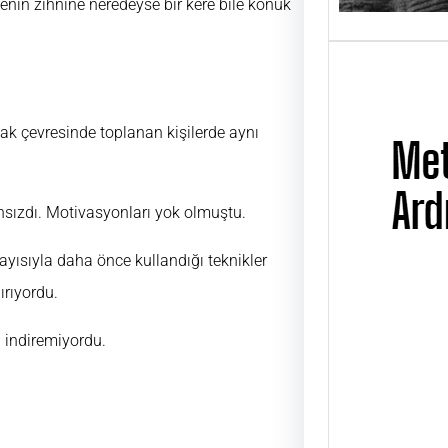
enin zihnine neredeyse bir kere bile konuk
ak çevresinde toplanan kişilerde aynı
nsızdı. Motivasyonları yok olmuştu.
ayısıyla daha önce kullandığı teknikler
ırıyordu.
Metin
n indiremiyordu.
Üsta
UĞUR
ÜSTAD
01 Ni
günü