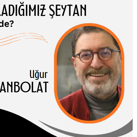
ADIĞIMIZ
TAN NEREDE?
 CANBOLAT
-I HASENE erleri,
 ve somut
rı birbirinden…