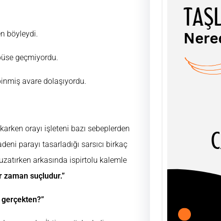
n böyleydi.
bbüse geçmiyordu.
TAŞL
ŞEY
 binmiş avare dolaşıyordu.
UĞUR
AHLÂK
soyut
olgula
Çıkarken orayı işleteni bazı sebeplerden
adeni parayı tasarladığı sarsıcı birkaç
zatırken arkasında ispirtolu kalemle
r zaman suçludur.”
 gerçekten?”