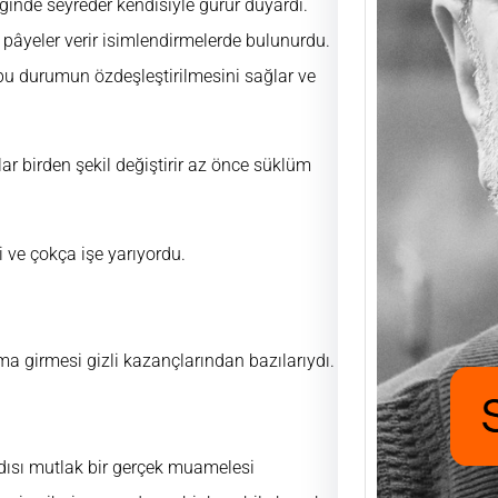
liğinde seyreder kendisiyle gurur duyardı.
ra pâyeler verir isimlendirmelerde bulunurdu.
Saad
 bu durumun özdeşleştirilmesini sağlar ve
Mutlu
UĞUR
FUKA
r birden şekil değiştirir az önce süklüm
aşıyo
nafak
için h
 ve çokça işe yarıyordu.
a girmesi gizli kazançlarından bazılarıydı.
kırdısı mutlak bir gerçek muamelesi