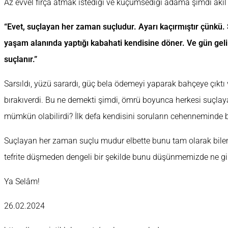
Az evvel fırça atmak istediği ve küçümsediği adama şimdi akıl d
“Evet, suçlayan her zaman suçludur. Ayarı kaçırmıştır çünkü. 
yaşam alanında yaptığı kabahati kendisine döner. Ve gün gelir
suçlanır.”
Sarsıldı, yüzü sarardı, güç bela ödemeyi yaparak bahçeye çıktı
bırakıverdi. Bu ne demekti şimdi, ömrü boyunca herkesi suçlay
mümkün olabilirdi? İlk defa kendisini soruların cehenneminde
Suçlayan her zaman suçlu mudur elbette bunu tam olarak bilem
tefrite düşmeden dengeli bir şekilde bunu düşünmemizde ne gibi 
Ya Selâm!
26.02.2024