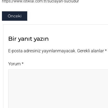
https://www.istiklal.com.tr/suclayan-sucludur
Önceki
Bir yanıt yazın
E-posta adresiniz yayınlanmayacak.
Gerekli alanlar
*
Yorum
*