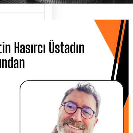
 Hasırcı
dın Ardından
 CANBOLAT
 Metin Hasırcı’yı
san Çarşamba
 Üsküdar…