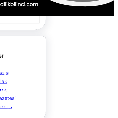
er
zısı
lak
ame
Gazetesi
Times