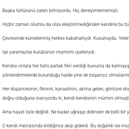
Başka türlüsünü zaten bilmiyordu. Hiç deneyimlememişti.
Hiçbir zaman olumlu da olsa eleştirilmediğinden kendine bu tü
Çevresinde kümelenmiş herkes kabahatliydi. Kusurluydu. Yeten
İşe yaramazlar kulübünün mıymıntı üyeleriydi.
Kendisi onlara her türlü parlak fikri verdiği bununla da kalmayı
yönlendirmelerde bulunduğu halde yine de başarısız olmalarını
Her düşüncesinin, fikrinin, kanaatinin, aklına gelen, gönlüne d
doğru olduğuna inanıyordu ki, kendi kendisinin mümini olmuşt
Ama hayat öyle değildi. Ne kadar uğraşıp didinsen de belli bir y
O kendi mecrasında bildiğince akıp giderdi. Bu doğallık ise insa