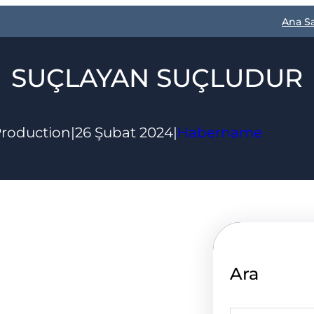
Ana S
SUÇLAYAN SUÇLUDUR
Production
|
26 Şubat 2024
|
Habername
Ara
S