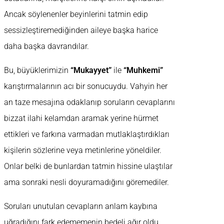
Ancak söylenenler beyinlerini tatmin edip
sessizleştiremediğinden aileye başka harice
daha başka davrandılar.
Bu, büyüklerimizin
“Mukayyet”
ile
“Muhkemi”
karıştırmalarının acı bir sonucuydu. Vahyin her
an taze mesajına odaklanıp soruların cevaplarını
bizzat ilahi kelamdan aramak yerine hürmet
ettikleri ve farkına varmadan mutlaklaştırdıkları
kişilerin sözlerine veya metinlerine yöneldiler.
Onlar belki de bunlardan tatmin hissine ulaştılar
ama sonraki nesli doyuramadığını göremediler.
Soruları unutulan cevapların anlam kaybına
uğradığını fark edememenin bedeli ağır oldu.