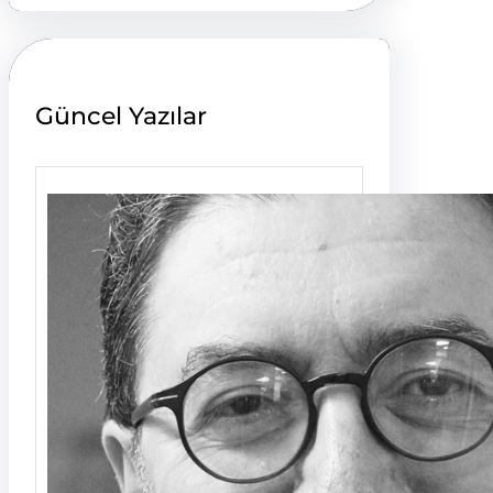
r
c
h
Güncel Yazılar