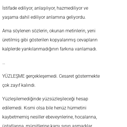
İstifade ediliyor, anlaşılıyor, hazmediliyor ve
yaşama dahil ediliyor anlamına geliyordu.
Ama söylenen sözlerin, okunan metinlerin, yeni
üretilmiş gibi gösterilen kopyalanmış cevapların
kalplerde yankılanmadığının farkına varılamadı.
…
YÜZLEŞME gerçekleşemedi. Cesaret göstermekte
çok zayıf kalındı.
Yüzleşilemediğinde yüzsüzleşileceği hesap
edilemedi. Kısmi olsa bile henüz hürmetini
kaybetmemiş nesiller ebeveynlerine, hocalarına,
üstatlarına, mürşitlerine karşı sınırı aşmadılar.