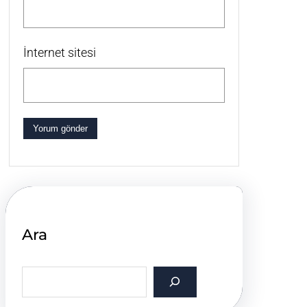
İnternet sitesi
Ara
S
e
a