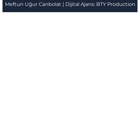
Meftun
Uğur Canbolat
| Dijital Ajans:
BTY Production