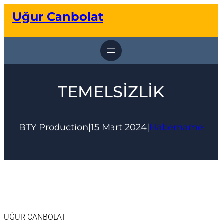
İçeriğe
Uğur Canbolat
geç
TEMELSİZLİK
BTY Production
|
15 Mart 2024
|
Habername
UĞUR CANBOLAT