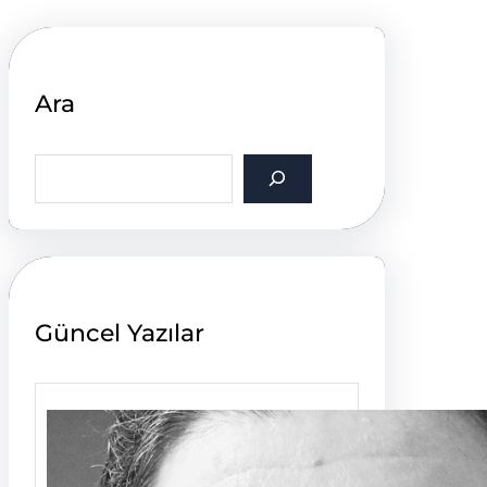
Ara
S
e
a
r
c
h
Güncel Yazılar