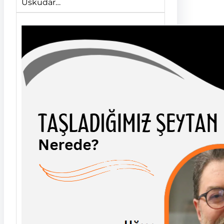
Üsküdar…