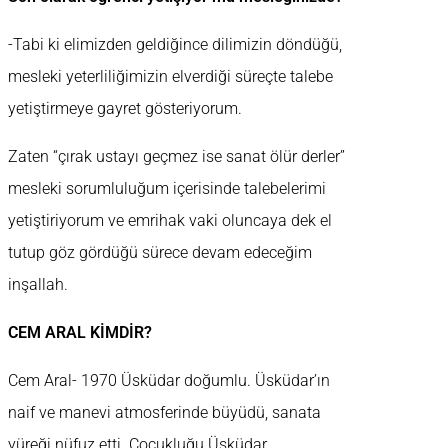
-Tabi ki elimizden geldiğince dilimizin döndüğü,
mesleki yeterliliğimizin elverdiği süreçte talebe
yetiştirmeye gayret gösteriyorum.
Zaten “çırak ustayı geçmez ise sanat ölür derler”
mesleki sorumluluğum içerisinde talebelerimi
yetiştiriyorum ve emrihak vaki oluncaya dek el
tutup göz gördüğü sürece devam edeceğim
inşallah.
CEM ARAL KİMDİR?
Cem Aral- 1970 Üsküdar doğumlu. Üsküdar’ın
naif ve manevi atmosferinde büyüdü, sanata
yüreği nüfuz etti. Çocukluğu Üsküdar