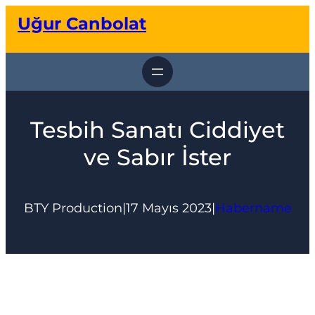
İçeriğe
Uğur Canbolat
geç
Tesbih Sanatı Ciddiyet
ve Sabır İster
BTY Production
|
17 Mayıs 2023
|
Habername