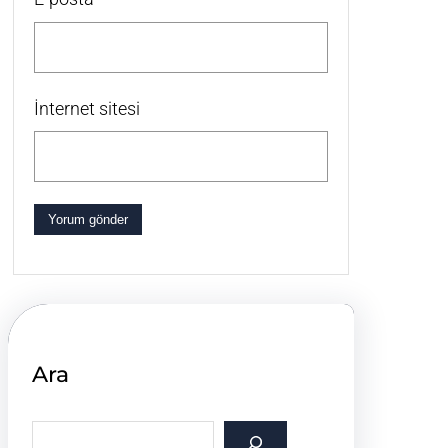
İnternet sitesi
Ara
S
e