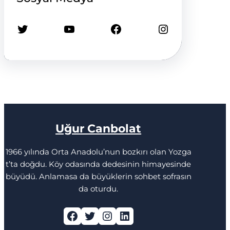
Twitter
YouTube
Facebook
Instagram
Uğur Canbolat
1966 yılında Orta Anadolu’nun bozkırı olan Yozga
t’ta doğdu. Köy odasında dedesinin himayesinde
büyüdü. Anlamasa da büyüklerin sohbet sofrasın
da oturdu.
Facebook
Twitter
Instagram
LinkedIn