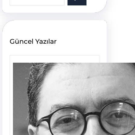
a
r
c
h
Güncel Yazılar