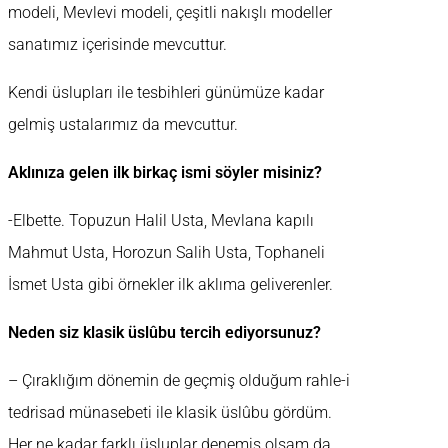
modeli, Mevlevi modeli, çeşitli nakışlı modeller
sanatımız içerisinde mevcuttur.
Kendi üslupları ile tesbihleri günümüze kadar
gelmiş ustalarımız da mevcuttur.
Aklınıza gelen ilk birkaç ismi söyler misiniz?
-Elbette. Topuzun Halil Usta, Mevlana kapılı
Mahmut Usta, Horozun Salih Usta, Tophaneli
İsmet Usta gibi örnekler ilk aklıma geliverenler.
Neden siz klasik üslûbu tercih ediyorsunuz?
– Çıraklığım dönemin de geçmiş olduğum rahle-i
tedrisad münasebeti ile klasik üslûbu gördüm.
Her ne kadar farklı üsluplar denemiş olsam da