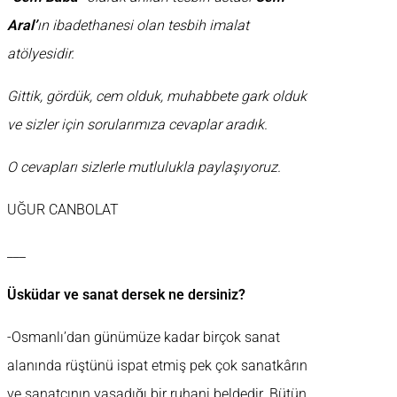
Aral’
ın ibadethanesi olan tesbih imalat
atölyesidir.
Gittik, gördük, cem olduk, muhabbete gark olduk
ve sizler için sorularımıza cevaplar aradık.
O cevapları sizlerle mutlulukla paylaşıyoruz.
UĞUR CANBOLAT
___
Üsküdar ve sanat dersek ne dersiniz?
-Osmanlı’dan günümüze kadar birçok sanat
alanında rüştünü ispat etmiş pek çok sanatkârın
ve sanatçının yaşadığı bir ruhani beldedir. Bütün