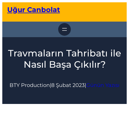
İçeriğe
Uğur Canbolat
geç
Travmaların Tahribatı ile
Nasıl Başa Çıkılır?
BTY Production
|
8 Şubat 2023
|
Günün Yazısı