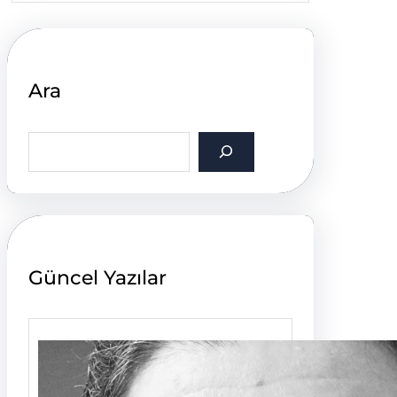
Ara
S
e
a
r
c
h
Güncel Yazılar