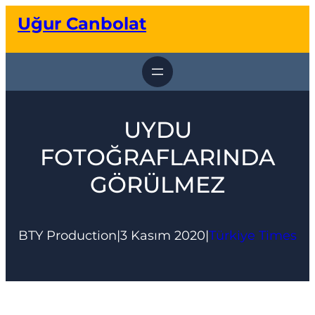
İçeriğe
Uğur Canbolat
geç
UYDU
FOTOĞRAFLARINDA
GÖRÜLMEZ
BTY Production
|
3 Kasım 2020
|
Türkiye Times