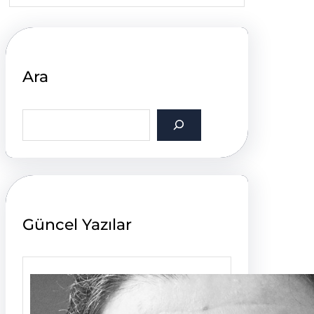
Ara
S
e
a
r
c
h
Güncel Yazılar