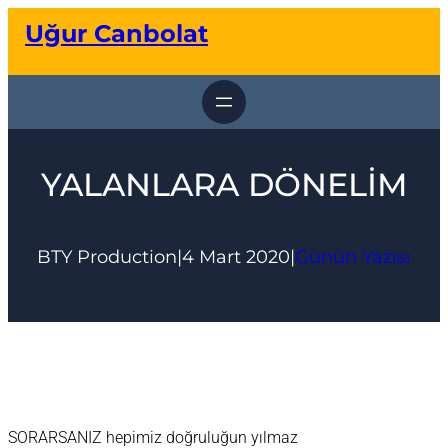
İçeriğe
Uğur Canbolat
geç
YALANLARA DÖNELİM
BTY Production
|
4 Mart 2020
|
Günün Yazısı
SORARSANIZ hepimiz doğruluğun yılmaz