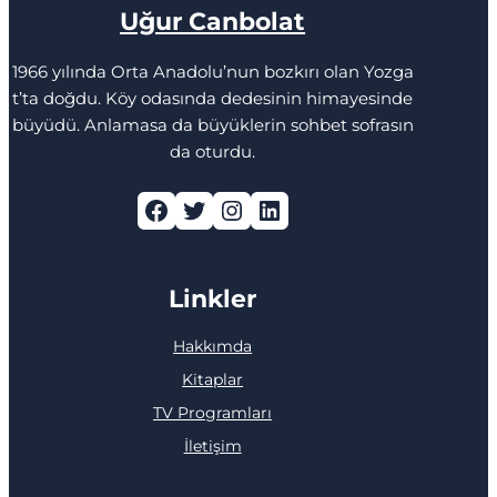
Uğur Canbolat
1966 yılında Orta Anadolu’nun bozkırı olan Yozga
t’ta doğdu. Köy odasında dedesinin himayesinde
büyüdü. Anlamasa da büyüklerin sohbet sofrasın
da oturdu.
Facebook
Twitter
Instagram
LinkedIn
Linkler
Hakkımda
Kitaplar
TV Programları
İletişim