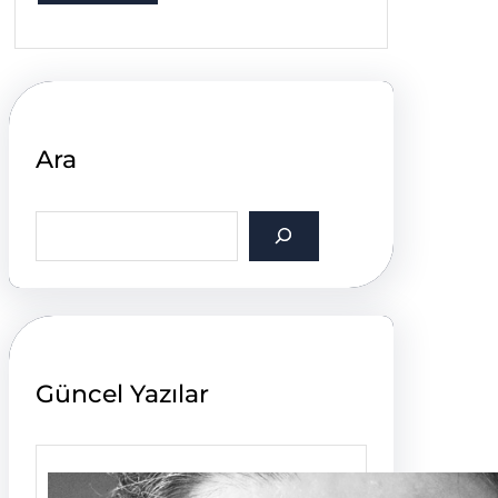
Ara
S
e
a
r
c
h
Güncel Yazılar