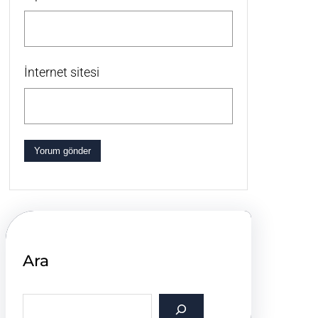
İnternet sitesi
Ara
S
e