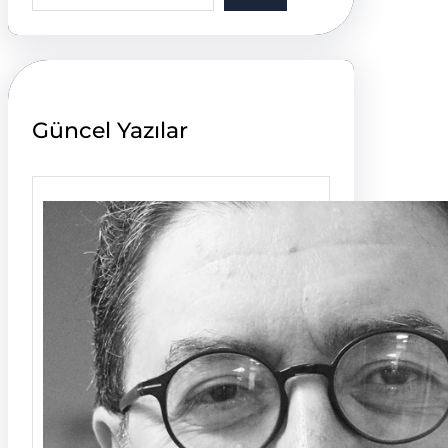
a
r
c
h
Güncel Yazılar