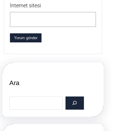
İnternet sitesi
Ara
S
e
a
r
c
h