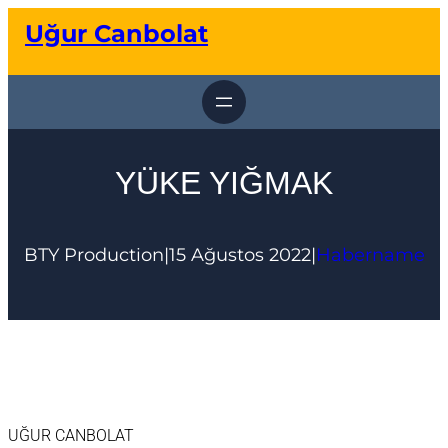
İçeriğe
Uğur Canbolat
geç
YÜKE YIĞMAK
BTY Production
|
15 Ağustos 2022
|
Habername
UĞUR CANBOLAT