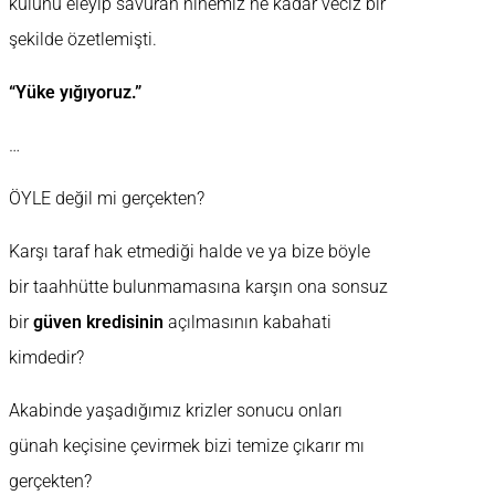
külünü eleyip savuran ninemiz ne kadar veciz bir
şekilde özetlemişti.
“Yüke yığıyoruz.”
…
ÖYLE değil mi gerçekten?
Karşı taraf hak etmediği halde ve ya bize böyle
bir taahhütte bulunmamasına karşın ona sonsuz
bir
güven kredisinin
açılmasının kabahati
kimdedir?
Akabinde yaşadığımız krizler sonucu onları
günah keçisine çevirmek bizi temize çıkarır mı
gerçekten?