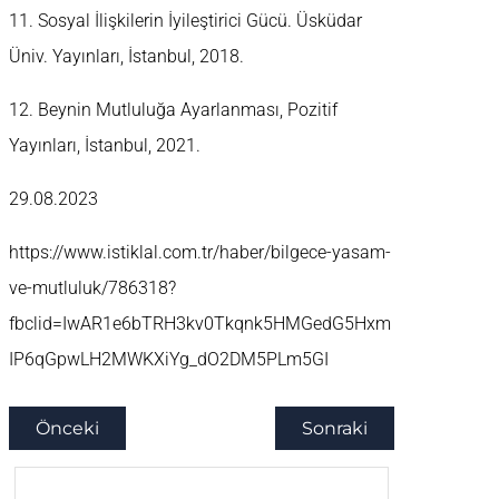
11. Sosyal İlişkilerin İyileştirici Gücü. Üsküdar
Üniv. Yayınları, İstanbul, 2018.
12. Beynin Mutluluğa Ayarlanması, Pozitif
Yayınları, İstanbul, 2021.
29.08.2023
https://www.istiklal.com.tr/haber/bilgece-yasam-
ve-mutluluk/786318?
fbclid=IwAR1e6bTRH3kv0Tkqnk5HMGedG5Hxm
IP6qGpwLH2MWKXiYg_dO2DM5PLm5GI
Önceki
Sonraki