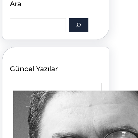
Ara
S
e
a
r
c
h
Güncel Yazılar