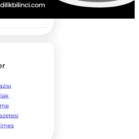
er
zısı
lak
ame
Gazetesi
Times