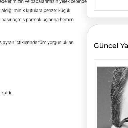
 Dedelerimizin ve babalarımızın yelek cebinde
e
a
 aldığı minik kutulara benzer küçük
r
e nasırlaşmış parmak uçlarına hemen
c
h
 ayran içtiklerinde tüm yorgunlukları
Güncel Ya
 kaldı.