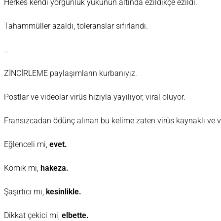
Herkes kendi yorgunluk yükünün altında ezildikçe ezildi.
Tahammüller azaldı, toleranslar sıfırlandı.
…
ZİNCİRLEME paylaşımların kurbanıyız.
Postlar ve videolar virüs hızıyla yayılıyor, viral oluyor.
Fransızcadan ödünç alınan bu kelime zaten virüs kaynaklı ve v
Eğlenceli mi,
evet.
Komik mi,
hakeza.
Şaşırtıcı mı,
kesinlikle.
Dikkat çekici mi,
elbette.