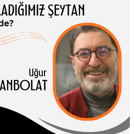
ADIĞIMIZ
TAN NEREDE?
 CANBOLAT
-I HASENE erleri,
 ve somut
rı birbirinden…