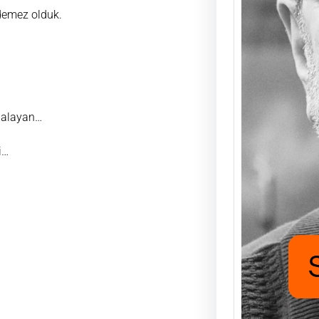
demez olduk.
Saad
Mutlu
UĞUR
FUKA
aşıyo
ilalayan…
nafak
için h
i…