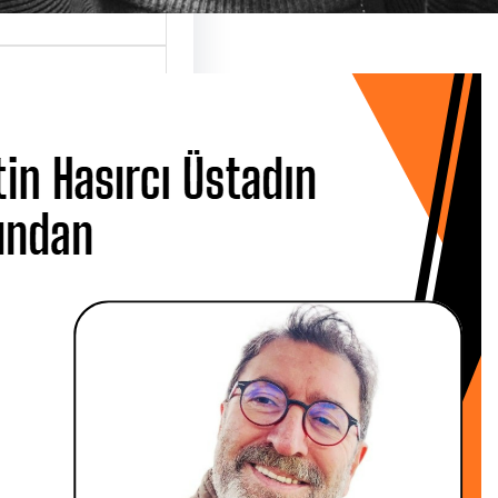
 Hasırcı
dın Ardından
 CANBOLAT
 Metin Hasırcı’yı
san Çarşamba
 Üsküdar…