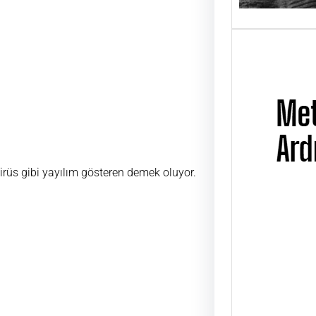
irüs gibi yayılım gösteren demek oluyor.
Metin
Üsta
UĞUR
ÜSTAD
01 Ni
günü