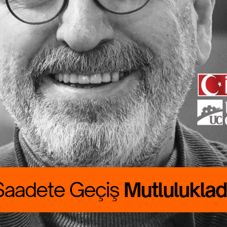
ete Geçiş
lukladır
 CANBOLAT
RALIK boyumuzu
rdu. Günlük
asını çıkarmak
asat…