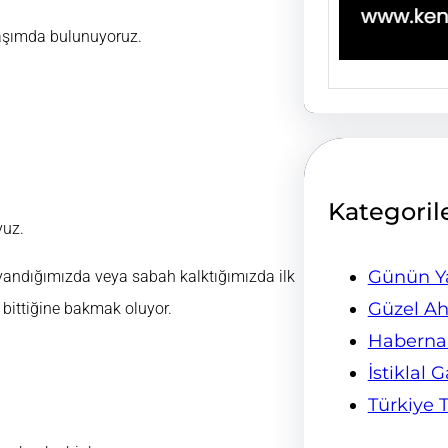
laşımda bulunuyoruz.
Kategoril
yuz.
Günün Ya
yandığımızda veya sabah kalktığımızda ilk
Güzel Ah
 bittiğine bakmak oluyor.
Habern
İstiklal 
Türkiye 