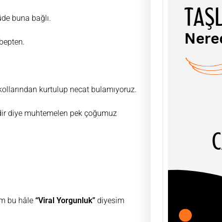
üde buna bağlı.
bepten.
TAŞL
ŞEY
n kollarından kurtulup necat bulamıyoruz.
UĞUR
AHLÂK
soyut
nedir diye muhtemelen pek çoğumuz
olgula
m bu hâle
“Viral Yorgunluk”
diyesim