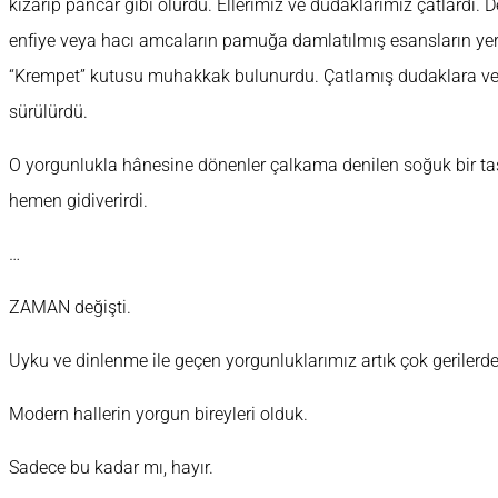
kızarıp pancar gibi olurdu. Ellerimiz ve dudaklarımız çatlardı.
enfiye veya hacı amcaların pamuğa damlatılmış esansların yer
“Krempet” kutusu muhakkak bulunurdu. Çatlamış dudaklara v
sürülürdü.
O yorgunlukla hânesine dönenler çalkama denilen soğuk bir tas
hemen gidiverirdi.
…
ZAMAN değişti.
Uyku ve dinlenme ile geçen yorgunluklarımız artık çok gerilerde
Modern hallerin yorgun bireyleri olduk.
Sadece bu kadar mı, hayır.