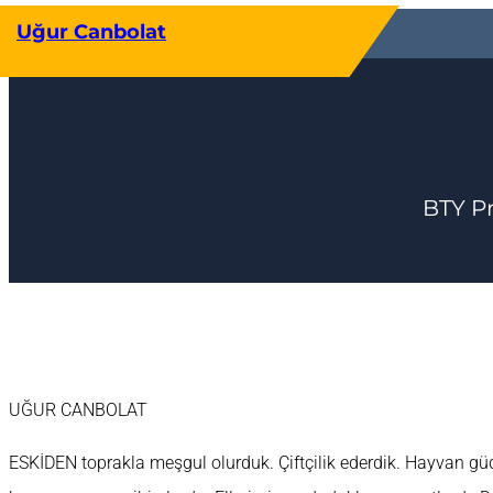
İçeriğe
Uğur Canbolat
geç
BTY P
UĞUR CANBOLAT
ESKİDEN toprakla meşgul olurduk. Çiftçilik ederdik. Hayvan güd