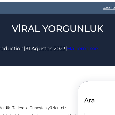
Ana S
VİRAL YORGUNLUK
roduction
|
31 Ağustos 2023
|
Habername
Ara
erdik. Terlerdik. Güneşten yüzlerimiz
S