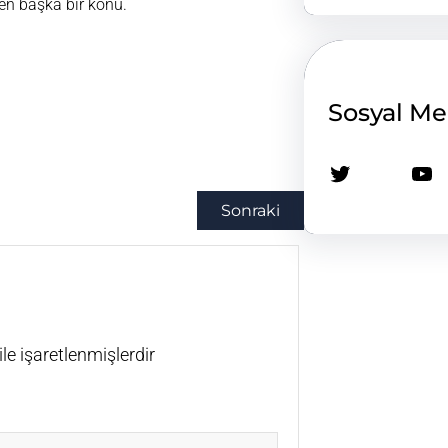
en başka bir konu.
Sosyal M
Twitter
YouTube
Sonraki
ile işaretlenmişlerdir