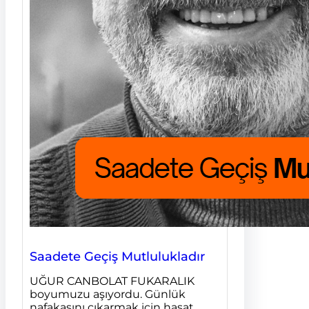
Saadete Geçiş Mutlulukladır
UĞUR CANBOLAT FUKARALIK
boyumuzu aşıyordu. Günlük
nafakasını çıkarmak için hasat…