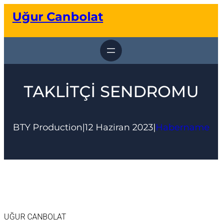
İçeriğe
Uğur Canbolat
geç
TAKLİTÇİ SENDROMU
BTY Production
|
12 Haziran 2023
|
Habername
UĞUR CANBOLAT