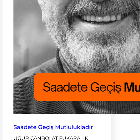
Saadete Geçiş Mutlulukladır
UĞUR CANBOLAT FUKARALIK