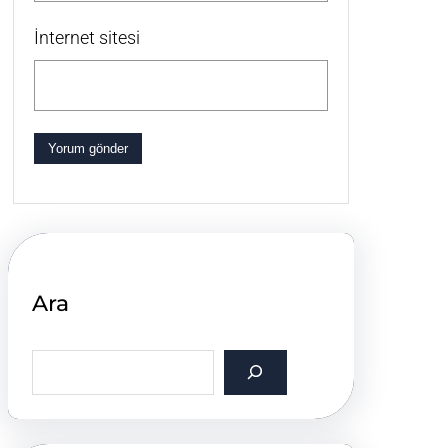
İnternet sitesi
Ara
S
e
a
r
c
h