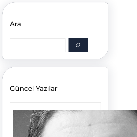
Ara
S
e
a
r
c
h
Güncel Yazılar