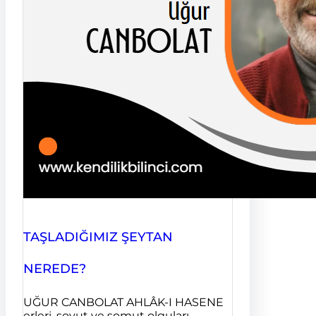
TAŞLADIĞIMIZ ŞEYTAN
NEREDE?
UĞUR CANBOLAT AHLÂK-I HASENE
erleri, soyut ve somut olguları