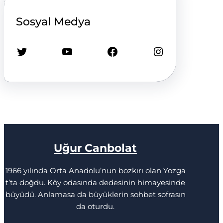
Sosyal Medya
Twitter
YouTube
Facebook
Instagram
Uğur Canbolat
1966 yılında Orta Anadolu’nun bozkırı olan Yozga
t’ta doğdu. Köy odasında dedesinin himayesinde
büyüdü. Anlamasa da büyüklerin sohbet sofrasın
da oturdu.