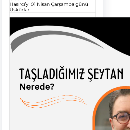
Hasırcı’yı 01 Nisan Çarşamba günü
Üsküdar…