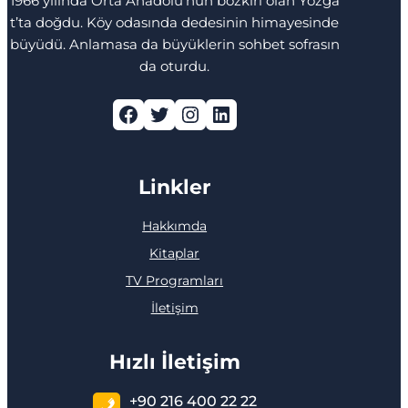
1966 yılında Orta Anadolu’nun bozkırı olan Yozga
t’ta doğdu. Köy odasında dedesinin himayesinde
büyüdü. Anlamasa da büyüklerin sohbet sofrasın
da oturdu.
Facebook
Twitter
Instagram
LinkedIn
Linkler
Hakkımda
Kitaplar
TV Programları
İletişim
Hızlı İletişim
+90 216 400 22 22