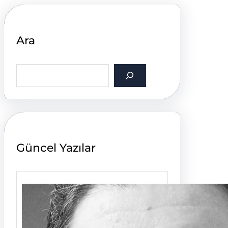
Ara
S
e
a
r
c
h
Güncel Yazılar