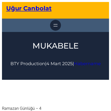
İçeriğe
Uğur Canbolat
geç
MUKABELE
BTY Production
|
4 Mart 2025
|
Habername
Ramazan Günlüğü – 4