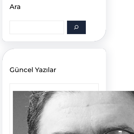
Ara
S
e
a
r
c
h
Güncel Yazılar