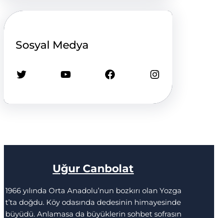
Sosyal Medya
Twitter
YouTube
Facebook
Instagram
Uğur Canbolat
1966 yılında Orta Anadolu’nun bozkırı olan Yozga
t’ta doğdu. Köy odasında dedesinin himayesinde
büyüdü. Anlamasa da büyüklerin sohbet sofrasın