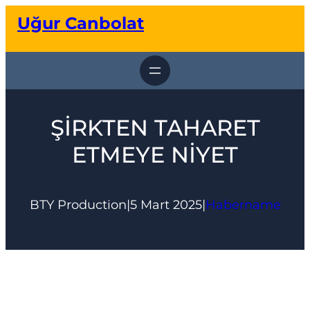
İçeriğe
Uğur Canbolat
geç
ŞİRKTEN TAHARET
ETMEYE NİYET
BTY Production
|
5 Mart 2025
|
Habername