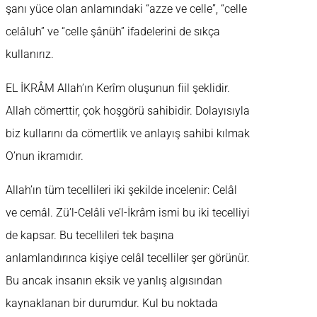
şanı yüce olan anlamındaki “azze ve celle”, “celle
celâluh” ve “celle şânüh” ifadelerini de sıkça
kullanırız.
EL İKRÂM Allah’ın Kerîm oluşunun fiil şeklidir.
Allah cömerttir, çok hoşgörü sahibidir. Dolayısıyla
biz kullarını da cömertlik ve anlayış sahibi kılmak
O’nun ikramıdır.
Allah’ın tüm tecellileri iki şekilde incelenir: Celâl
ve cemâl. Zü’l-Celâli ve’l-İkrâm ismi bu iki tecelliyi
de kapsar. Bu tecellileri tek başına
anlamlandırınca kişiye celâl tecelliler şer görünür.
Bu ancak insanın eksik ve yanlış algısından
kaynaklanan bir durumdur. Kul bu noktada