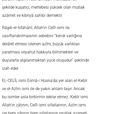
şekilde kuşatıcı, mertebesi yüksek olan mutlak
azâmet ve kibriyâ sahibi demektir.
Râgıb el-İsfahânî, Allah’ın Celîl ismi ile
vasıflandırılmasının sebebini “kendi varlığına
delâlet etmesi istenen azîm, büyük varlıkları
yaratması veyahut hakkıyla bilinmekten ve
duyularla algılanmaktan yüce oluşudur” şeklinde
izah eder.
EL-CELÎL ismi Esmâ-i Hüsna’da yer alan el-Kebîr
ve el-Azîm ismi ile de yakın anlam taşır. Ancak
bu isimler asla birbirinin tekrar etmez. Kebîr ismi
Allah’ın zâtının, Celîl ismi sıfatlarının, Azîm ismi
ise hem zâtının hem sıfatlarının mutlak azameti