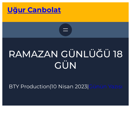
İçeriğe
Uğur Canbolat
geç
RAMAZAN GÜNLÜĞÜ 18
GÜN
BTY Production
|
10 Nisan 2023
|
Günün Yazısı