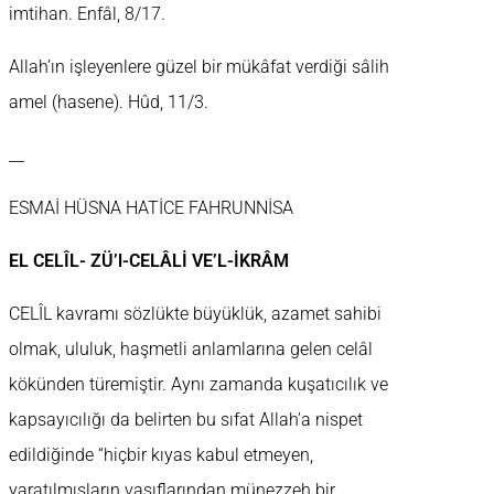
imtihan. Enfâl, 8/17.
Allah’ın işleyenlere güzel bir mükâfat verdiği sâlih
amel (hasene). Hûd, 11/3.
__
ESMAİ HÜSNA HATİCE FAHRUNNİSA
EL CELÎL- ZÜ’l-CELÂLİ VE’L-İKRÂM
CELÎL kavramı sözlükte büyüklük, azamet sahibi
olmak, ululuk, haşmetli anlamlarına gelen celâl
kökünden türemiştir. Aynı zamanda kuşatıcılık ve
kapsayıcılığı da belirten bu sıfat Allah’a nispet
edildiğinde “hiçbir kıyas kabul etmeyen,
yaratılmışların vasıflarından münezzeh bir