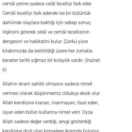
cemâl yerine sadece celâl tecelliyi fark eder.
Cemâl tecelliyi fark edende ise bir bütünlük
dahilinde olaylara baktığı için sebep sonuç
ilişkisini görerek celâl ve cemâl tecellisinin
dengesini ve hakikatini bulur. Çünkü yüce
kitabımızda da belirtildiği üzere her zorlukla
beraber tarife sığmaz bir kolaylık vardır. (İnşirah
6)
Allah’ın ikram sahibi olmasını sadece nimet
vermesi olarak düşünmemiz oldukça eksik olur.
Allah kendisine inanan, inanmayan, itaat eden,
isyan eden bütün kullarına nimet verir. Oysa
Allah sadece değer verdiği, sevgi gösterdiği
kendisine dost olan kimselere ikramda bulunur.