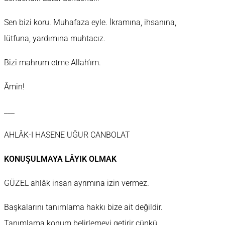
Sen bizi koru. Muhafaza eyle. İkramına, ihsanına,
lütfuna, yardımına muhtacız.
Bizi mahrum etme Allah’ım.
Âmin!
___
AHLÂK-I HASENE UĞUR CANBOLAT
KONUŞULMAYA LÂYIK OLMAK
GÜZEL ahlâk insan ayrımına izin vermez.
Başkalarını tanımlama hakkı bize ait değildir.
Tanımlama konum belirlemeyi getirir çünkü.