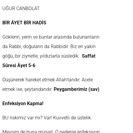
UĞUR CANBOLAT
BİR ÂYET BİR HADİS
Göklerin, yerin ve bunlar arasında bulunanların
da Rabbi, doğuların da Rabbidir. Biz en yakın
göğü, bir ziynetle, yıldızlarla süsledik.
Saffat
Sûresi Âyet 5-6
Düşünerek hareket etmek Allah’tandır. Acele
etmek ise, şeytandandır.
Peygamberimiz (sav)
Enfeksiyon Kapma!
BU riskimiz var mı? Var! Kuvvetli de üstelik.
Mevsim de buna müsait. O nedenle enfeksiyon