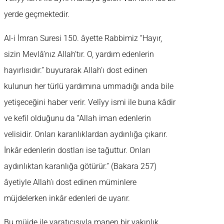
yerde geçmektedir.
Al-i İmran Suresi 150. âyette Rabbimiz “Hayır,
sizin Mevlâ’nız Allah’tır. O, yardım edenlerin
hayırlısıdır.” buyurarak Allah’ı dost edinen
kulunun her türlü yardımına ummadığı anda bile
yetişeceğini haber verir. Velîyy ismi ile buna kâdir
ve kefil olduğunu da “Allah iman edenlerin
velisidir. Onları karanlıklardan aydınlığa çıkarır.
İnkâr edenlerin dostları ise tağuttur. Onları
aydınlıktan karanlığa götürür.” (Bakara 257)
âyetiyle Allah’ı dost edinen müminlere
müjdelerken inkâr edenleri de uyarır.
Bu müjde ile yaratıcısıyla manen bir yakınlık