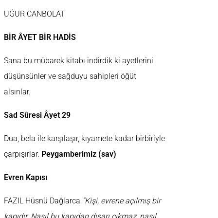
UĞUR CANBOLAT
BİR ÂYET BİR HADİS
Sana bu mübarek kitabı indirdik ki ayetlerini
düşünsünler ve sağduyu sahipleri öğüt
alsınlar.
Sad Sûresi Âyet 29
Dua, bela ile karşılaşır, kıyamete kadar birbiriyle
çarpışırlar.
Peygamberimiz (sav)
Evren Kapısı
FAZIL Hüsnü Dağlarca
“Kişi, evrene açılmış bir
kapıdır. Nasıl bu kapıdan dışarı çıkmaz, nasıl