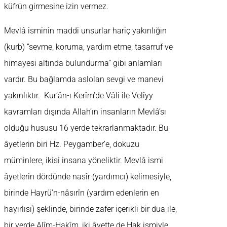
küfrün girmesine izin vermez.
Mevlâ isminin maddi unsurlar hariç yakınlığın
(kurb) “sevme, koruma, yardım etme, tasarruf ve
himayesi altında bulundurma” gibi anlamları
vardır. Bu bağlamda aslolan sevgi ve manevi
yakınlıktır. Kur’ân-ı Kerîm’de Vâli ile Velîyy
kavramları dışında Allah’ın insanların Mevlâ’sı
olduğu hususu 16 yerde tekrarlanmaktadır. Bu
âyetlerin biri Hz. Peygamber’e, dokuzu
müminlere, ikisi insana yöneliktir. Mevlâ ismi
âyetlerin dördünde nasîr (yardımcı) kelimesiyle,
birinde Hayrü’n-nâsırîn (yardım edenlerin en
hayırlısı) şeklinde, birinde zafer içerikli bir dua ile,
bir yerde Alîm-Hakîm, iki âyette de Hak ismiyle