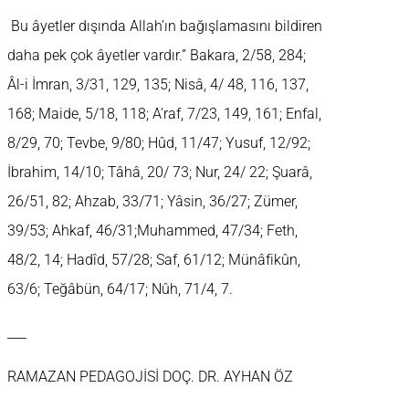
Bu âyetler dışında Allah’ın bağışlamasını bildiren
daha pek çok âyetler vardır.” Bakara, 2/58, 284;
Âl-i İmran, 3/31, 129, 135; Nisâ, 4/ 48, 116, 137,
168; Maide, 5/18, 118; A’raf, 7/23, 149, 161; Enfal,
8/29, 70; Tevbe, 9/80; Hûd, 11/47; Yusuf, 12/92;
İbrahim, 14/10; Tâhâ, 20/ 73; Nur, 24/ 22; Şuarâ,
26/51, 82; Ahzab, 33/71; Yâsin, 36/27; Zümer,
39/53; Ahkaf, 46/31;Muhammed, 47/34; Feth,
48/2, 14; Hadîd, 57/28; Saf, 61/12; Münâfikûn,
63/6; Teğâbün, 64/17; Nûh, 71/4, 7.
___
RAMAZAN PEDAGOJİSİ DOÇ. DR. AYHAN ÖZ