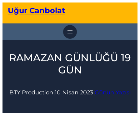
İçeriğe
Uğur Canbolat
geç
RAMAZAN GÜNLÜĞÜ 19
GÜN
BTY Production
|
10 Nisan 2023
|
Günün Yazısı